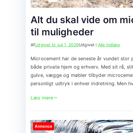
Alt du skal vide om mi
til muligheder
Af
Udgivet kl.
juli 1, 2026
Udgivet i
Alle Indlæg
Microcement har de seneste år vundet stor p
både private hjem og erhverv. Med sit rå, st
gulve, vægge og møbler tilbyder microceme
personligt udtryk i enhver indretning. Men h
Læs mere
Annonce