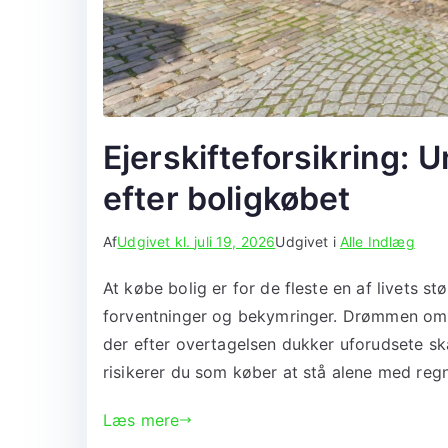
Ejerskifteforsikring: 
efter boligkøbet
Af
Udgivet kl.
juli 19, 2026
Udgivet i
Alle Indlæg
At købe bolig er for de fleste en af livets s
forventninger og bekymringer. Drømmen om e
der efter overtagelsen dukker uforudsete skad
risikerer du som køber at stå alene med reg
Læs mere