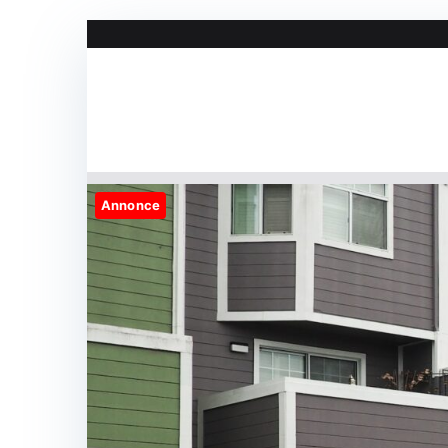
Videre
til
indhold
Annonce