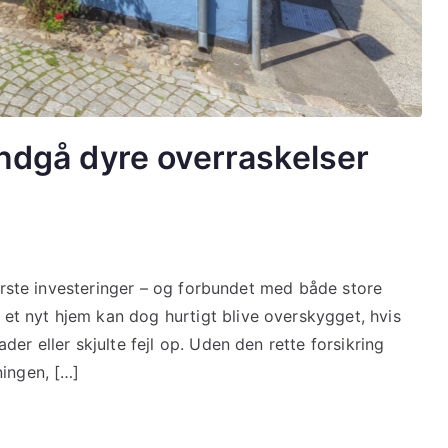
Undgå dyre overraskelser
tørste investeringer – og forbundet med både store
t nyt hjem kan dog hurtigt blive overskygget, hvis
er eller skjulte fejl op. Uden den rette forsikring
ningen, […]