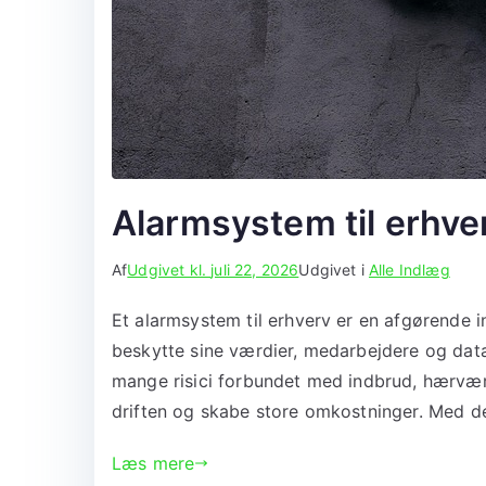
Alarmsystem til erhve
Af
Udgivet kl.
juli 22, 2026
Udgivet i
Alle Indlæg
Et alarmsystem til erhverv er en afgørende i
beskytte sine værdier, medarbejdere og data.
mange risici forbundet med indbrud, hærværk
driften og skabe store omkostninger. Med d
Læs mere