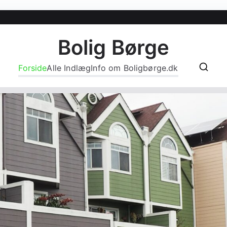
Bolig Børge
Forside
Alle Indlæg
Info om Boligbørge.dk