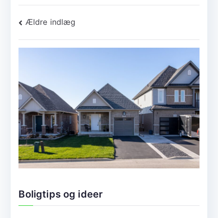
Navigation
Ældre indlæg
til
indlæg
Boligtips og ideer