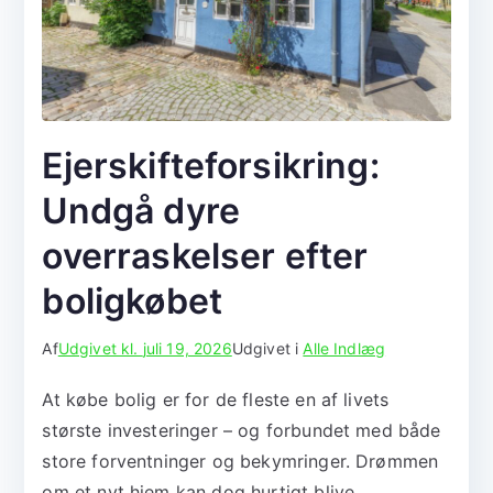
Ejerskifteforsikring:
Undgå dyre
overraskelser efter
boligkøbet
Af
Udgivet kl.
juli 19, 2026
Udgivet i
Alle Indlæg
At købe bolig er for de fleste en af livets
største investeringer – og forbundet med både
store forventninger og bekymringer. Drømmen
om et nyt hjem kan dog hurtigt blive