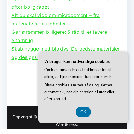
efter boligkøbet
Alt du skal vide om microcement – fra
materiale til muligheder
Gør strømmen billigere: 5 råd til et lavere
elforbrug
Skab hygge med bloklys: De bedste materialer
og designs til lysestager
Vi bruger kun nødvendige cookies
Cookies anvendes udelukkende for at
sikre, at hjemmesiden fungerer korrekt.
Disse cookies sættes af os og slettes
automatisk, når din session slutter eller
efter kort tid.
OK
Copyright © 2026
Bolig Børge
. Powered by
Zakra
and
WordPress
.