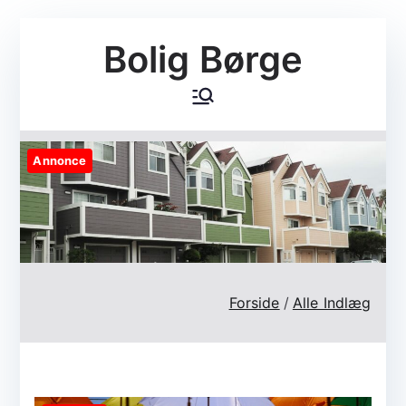
Videre
Bolig Børge
til
indhold
Annonce
Forside
Alle Indlæg