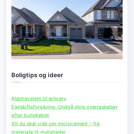
Boligtips og ideer
Alarmsystem til erhverv
Ejerskifteforsikring: Undgå dyre overraskelser
efter boligkøbet
Alt du skal vide om microcement – fra
materiale til muligheder