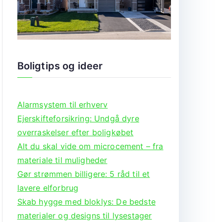
Boligtips og ideer
Alarmsystem til erhverv
Ejerskifteforsikring: Undgå dyre
overraskelser efter boligkøbet
Alt du skal vide om microcement – fra
materiale til muligheder
Gør strømmen billigere: 5 råd til et
lavere elforbrug
Skab hygge med bloklys: De bedste
materialer og designs til lysestager