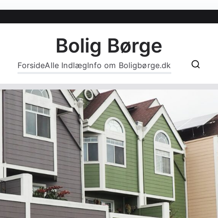
Bolig Børge
Forside
Alle Indlæg
Info om Boligbørge.dk