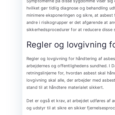
Symptomerne på disse sygdomme viser sig of
hvilket gør tidlig diagnose og behandling ud
minimere eksponeringen og sikre, at asbest 
andre i risikogrupper er det afgørende at a
sikkerhedsprocedurer for at reducere disse s
Regler og lovgivning f
Regler og lovgivning for håndtering af asbes
arbejdernes og offentlighedens sundhed. I D
retningslinjerne for, hvordan asbest skal hå
lovgivning skal alle, der arbejder med asbe
stand til at håndtere materialet sikkert.
Det er også et krav, at arbejdet udføres af a
og udstyr til at sikre en sikker fjernelsesproc