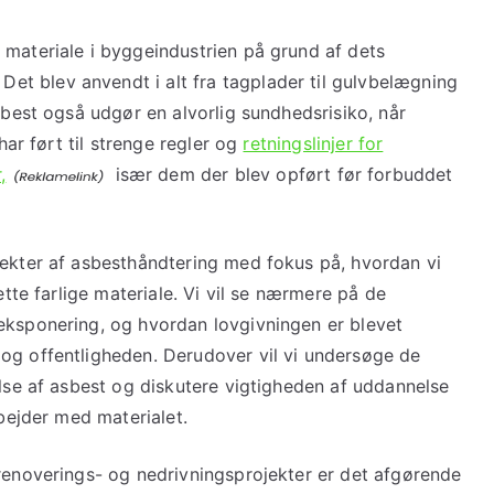
 materiale i byggeindustrien på grund af dets
t blev anvendt i alt fra tagplader til gulvbelægning
sbest også udgør en alvorlig sundhedsrisiko, når
 har ført til strenge regler og
retningslinjer for
,
især dem der blev opført før forbuddet
pekter af asbesthåndtering med fokus på, hvordan vi
ette farlige materiale. Vi vil se nærmere på de
eksponering, og hvordan lovgivningen er blevet
og offentligheden. Derudover vil vi undersøge de
else af asbest og diskutere vigtigheden af uddannelse
rbejder med materialet.
 renoverings- og nedrivningsprojekter er det afgørende