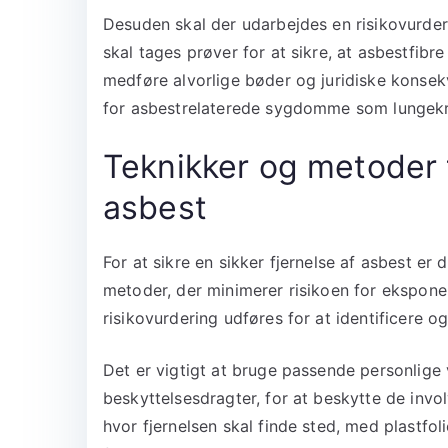
Desuden skal der udarbejdes en risikovurder
skal tages prøver for at sikre, at asbestfibr
medføre alvorlige bøder og juridiske konsekv
for asbestrelaterede sygdomme som lungek
Teknikker og metoder ti
asbest
For at sikre en sikker fjernelse af asbest e
metoder, der minimerer risikoen for ekspone
risikovurdering udføres for at identificere 
Det er vigtigt at bruge passende personli
beskyttelsesdragter, for at beskytte de inv
hvor fjernelsen skal finde sted, med plastfo