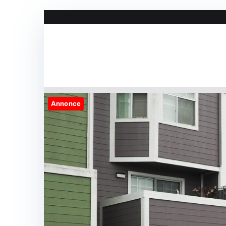
Videre
til
indhold
Annonce