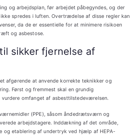
ing og arbejdsplan, før arbejdet påbegyndes, og der
e ikke spredes i luften. Overtrædelse af disse regler kan
enser, da de er essentielle for at minimere risikoen
ræft og asbestose.
l sikker fjernelse af
r det afgørende at anvende korrekte teknikker og
ring. Først og fremmest skal en grundig
og vurdere omfanget af asbesttilstedeværelsen.
ge værnemidler (PPE), såsom åndedrætsværn og
olverede arbejdstagere. Inddækning af det område,
lie og etablering af undertryk ved hjælp af HEPA-