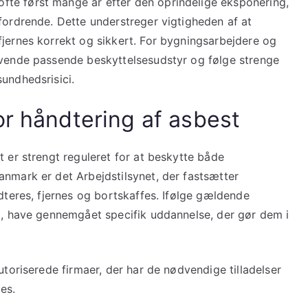
te først mange år efter den oprindelige eksponering,
fordrende. Dette understreger vigtigheden af at
fjernes korrekt og sikkert. For bygningsarbejdere og
nvende passende beskyttelsesudstyr og følge strenge
undhedsrisici.
or håndtering af asbest
t er strengt reguleret for at beskytte både
anmark er det Arbejdstilsynet, der fastsætter
ndteres, fjernes og bortskaffes. Ifølge gældende
st, have gennemgået specifik uddannelse, der gør dem i
utoriserede firmaer, der har de nødvendige tilladelser
es.