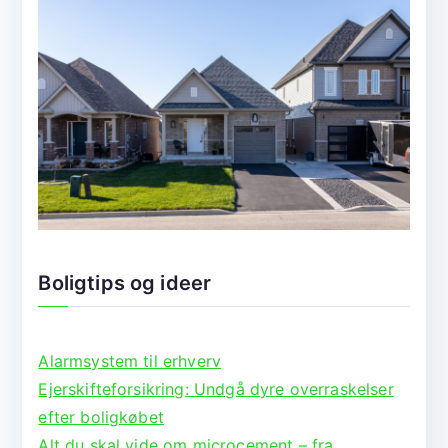
Boligtips og ideer
Alarmsystem til erhverv
Ejerskifteforsikring: Undgå dyre overraskelser
efter boligkøbet
Alt du skal vide om microcement – fra