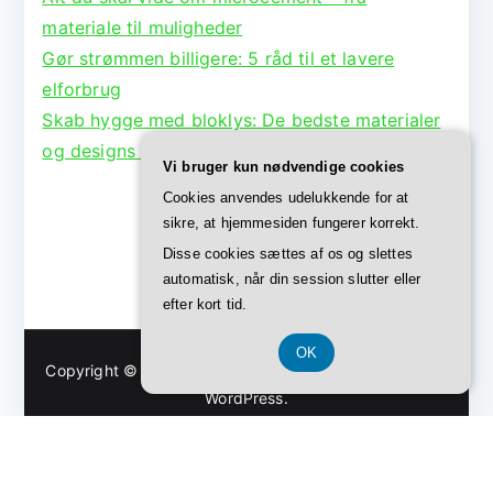
materiale til muligheder
Gør strømmen billigere: 5 råd til et lavere
elforbrug
Skab hygge med bloklys: De bedste materialer
og designs til lysestager
Vi bruger kun nødvendige cookies
Cookies anvendes udelukkende for at
sikre, at hjemmesiden fungerer korrekt.
Disse cookies sættes af os og slettes
automatisk, når din session slutter eller
efter kort tid.
OK
Copyright © 2026
Bolig Børge
. Powered by
Zakra
and
WordPress
.
CVR-Nummer DK37407739