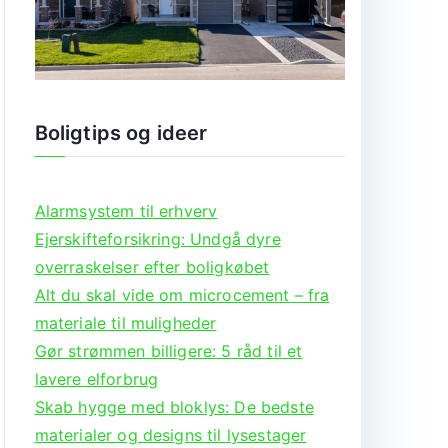
Boligtips og ideer
Alarmsystem til erhverv
Ejerskifteforsikring: Undgå dyre
overraskelser efter boligkøbet
Alt du skal vide om microcement – fra
materiale til muligheder
Gør strømmen billigere: 5 råd til et
lavere elforbrug
Skab hygge med bloklys: De bedste
materialer og designs til lysestager