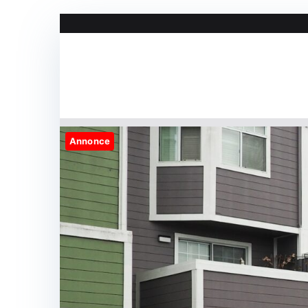
Videre
til
indhold
Annonce