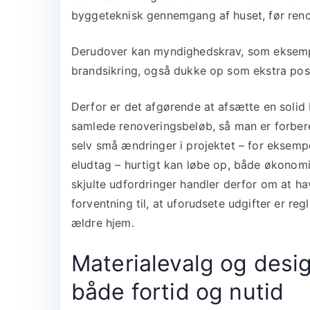
byggeteknisk gennemgang af huset, før reno
Derudover kan myndighedskrav, som eksempel
brandsikring, også dukke op som ekstra pos
Derfor er det afgørende at afsætte en solid 
samlede renoveringsbeløb, så man er forbere
selv små ændringer i projektet – for eksempel
eludtag – hurtigt kan løbe op, både økonom
skjulte udfordringer handler derfor om at have
forventning til, at uforudsete udgifter er r
ældre hjem.
Materialevalg og desi
både fortid og nutid