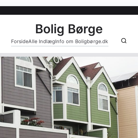
Bolig Børge
Forside
Alle Indlæg
Info om Boligbørge.dk