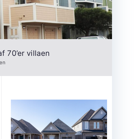
f 70’er villaen
aen