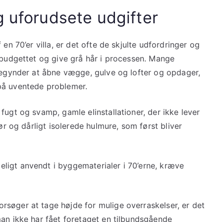
g uforudsete udgifter
en 70’er villa, er det ofte de skjulte udfordringer og
 budgettet og give grå hår i processen. Mange
 begynder at åbne vægge, gulve og lofter og opdager,
på uventede problemer.
fugt og svamp, gamle elinstallationer, der ikke lever
ør og dårligt isolerede hulmure, som først bliver
ligt anvendt i byggematerialer i 70’erne, kræve
søger at tage højde for mulige overraskelser, er det
man ikke har fået foretaget en tilbundsgående