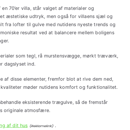
en 70’er villa, står valget af materialer og
det æstetiske udtryk, men også for villaens sjæl og
alt fra lofter til gulve med nutidens nyeste trends og
rmoniske resultat ved at balancere mellem boligens
nger.
aterialer som tegl, rå murstensvægge, mørkt træværk,
er dagslyset ind.
 af disse elementer, fremfor blot at rive dem ned,
kvaliteter møder nutidens komfort og funktionalitet.
behandle eksisterende trægulve, så de fremstår
s originale atmosfære.
ng af dit hus
.