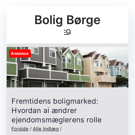
Videre
Bolig Børge
til
indhold
Annonce
Fremtidens boligmarked:
Hvordan ai ændrer
ejendomsmæglerens rolle
Forside
Alle Indlæg