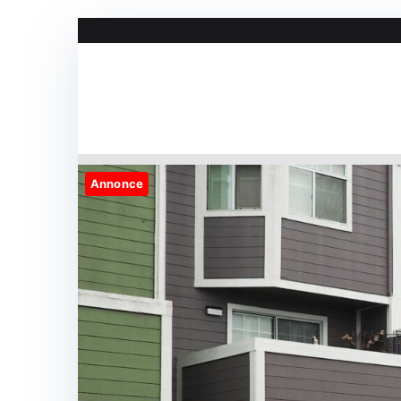
Videre
til
indhold
Annonce