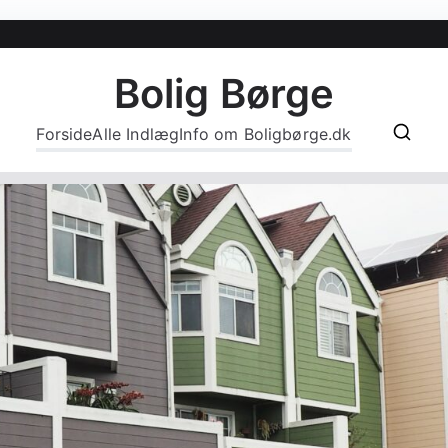
Bolig Børge
Forside
Alle Indlæg
Info om Boligbørge.dk