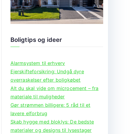
Boligtips og ideer
Alarmsystem til erhverv
Ejerskifteforsikring: Undgå dyre
overraskelser efter boligkøbet
Alt du skal vide om microcement – fra
materiale til muligheder
Gør strømmen billigere: 5 råd til et
lavere elforbrug
Skab hygge med bloklys: De bedste
materialer og designs til lysestager