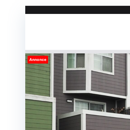
Videre
til
indhold
Annonce