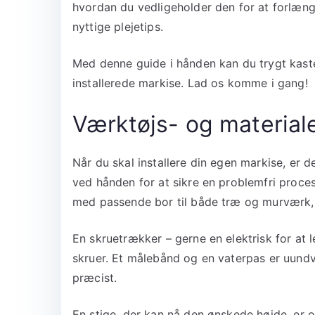
hvordan du vedligeholder den for at forlænge
nyttige plejetips.
Med denne guide i hånden kan du trygt kaste
installerede markise. Lad os komme i gang!
Værktøjs- og materiale
Når du skal installere din egen markise, er d
ved hånden for at sikre en problemfri proces
med passende bor til både træ og murværk, 
En skruetrækker – gerne en elektrisk for at le
skruer. Et målebånd og en vaterpas er uundvæ
præcist.
En stige, der kan nå den ønskede højde, er