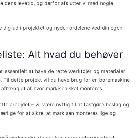
 dens levetid, og derfor afslutter vi med nogle
 dig ud i projektet og nyde fordelene ved din egen
liste: Alt hvad du behøver
et essentielt at have de rette værktøjer og materialer
. Til dette projekt vil du have brug for en boremaskine
afhængigt af hvor markisen skal monteres.
tte arbejdet – vil være nyttig til at fastgøre beslag og
rlige for at sikre, at markisen monteres lige og
 også nødvendig, da det kan være udfordrende at