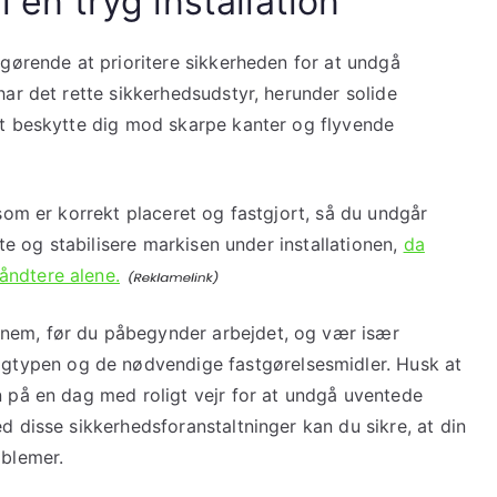
l en tryg installation
afgørende at prioritere sikkerheden for at undgå
har det rette sikkerhedsudstyr, herunder solide
 at beskytte dig mod skarpe kanter og flyvende
 som er korrekt placeret og fastgjort, så du undgår
øtte og stabilisere markisen under installationen,
da
åndtere alene.
nem, før du påbegynder arbejdet, og vær især
typen og de nødvendige fastgørelsesmidler. Husk at
n på en dag med roligt vejr for at undgå uventede
d disse sikkerhedsforanstaltninger kan du sikre, at din
oblemer.