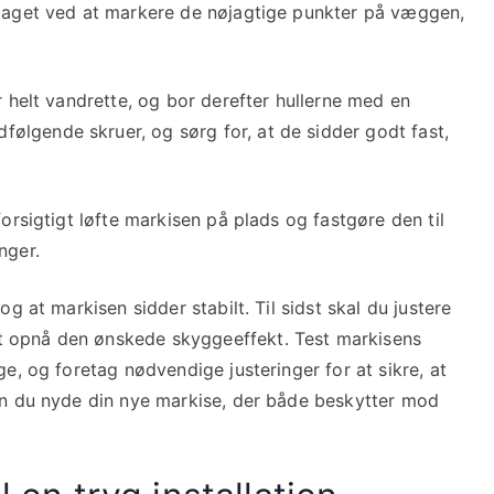
slaget ved at markere de nøjagtige punkter på væggen,
r helt vandrette, og bor derefter hullerne med en
lgende skruer, og sørg for, at de sidder godt fast,
forsigtigt løfte markisen på plads og fastgøre den til
nger.
og at markisen sidder stabilt. Til sidst skal du justere
t opnå den ønskede skyggeeffekt. Test markisens
ge, og foretag nødvendige justeringer for at sikre, at
kan du nyde din nye markise, der både beskytter mod