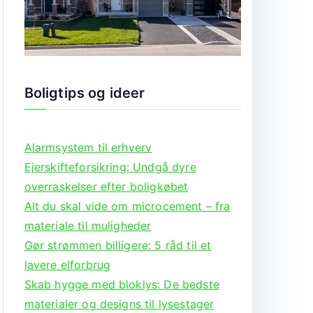
Boligtips og ideer
Alarmsystem til erhverv
Ejerskifteforsikring: Undgå dyre
overraskelser efter boligkøbet
Alt du skal vide om microcement – fra
materiale til muligheder
Gør strømmen billigere: 5 råd til et
lavere elforbrug
Skab hygge med bloklys: De bedste
materialer og designs til lysestager