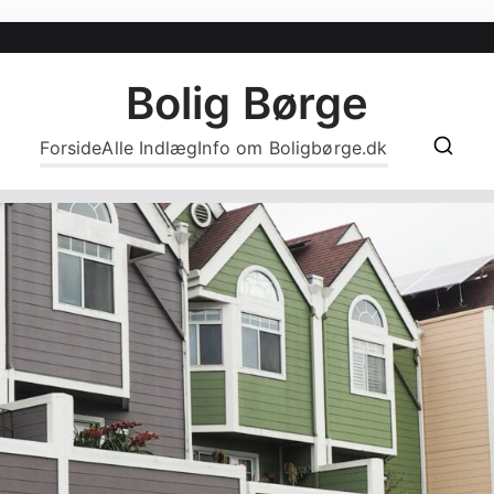
Bolig Børge
Forside
Alle Indlæg
Info om Boligbørge.dk