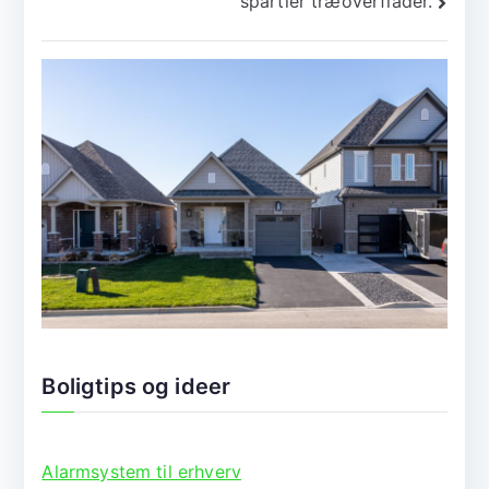
spartler træoverflader.
Boligtips og ideer
Alarmsystem til erhverv