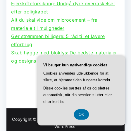
Ejerskifteforsikring: Undgå dyre overraskelser
efter boligkøbet
Alt du skal vide om microcement – fra
materiale til muligheder
Gør strømmen billigere: 5 råd til et lavere
elforbrug
Skab hygge med bloklys: De bedste materialer
og designs til lysestager
Vi bruger kun nødvendige cookies
Cookies anvendes udelukkende for at
sikre, at hjemmesiden fungerer korrekt.
Disse cookies sættes af os og slettes
automatisk, når din session slutter eller
efter kort tid.
OK
Copyright © 2026
Bolig Børge
. Powered by
Zakra
and
WordPress
.