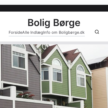
Bolig Børge
Forside
Alle Indlæg
Info om Boligbørge.dk