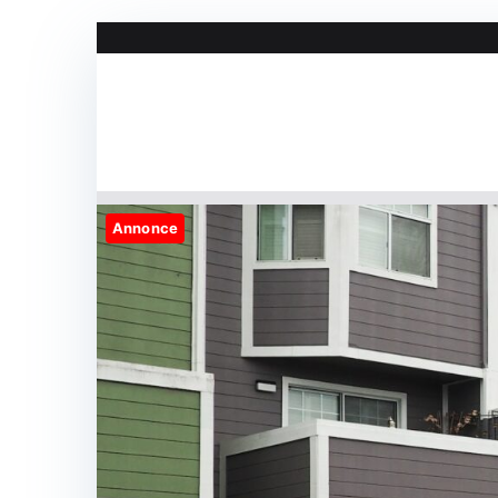
Videre
til
indhold
Annonce