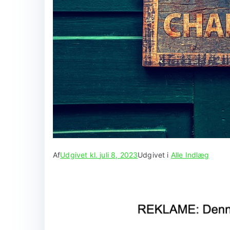
Af
Udgivet kl.
juli 8, 2023
Udgivet i
Alle Indlæg