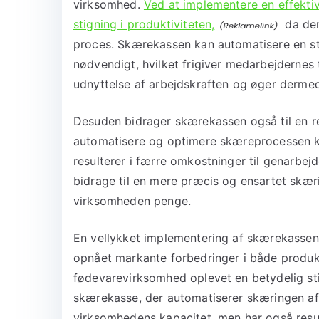
virksomhed.
Ved at implementere en effekt
stigning i produktiviteten,
da den
proces. Skærekassen kan automatisere en stor
nødvendigt, hvilket frigiver medarbejdernes t
udnyttelse af arbejdskraften og øger dermed
Desuden bidrager skærekassen også til en r
automatisere og optimere skæreprocessen ka
resulterer i færre omkostninger til genarb
bidrage til en mere præcis og ensartet skæri
virksomheden penge.
En vellykket implementering af skærekassen 
opnået markante forbedringer i både produk
fødevarevirksomhed oplevet en betydelig sti
skærekasse, der automatiserer skæringen af 
virksomhedens kapacitet, men har også result