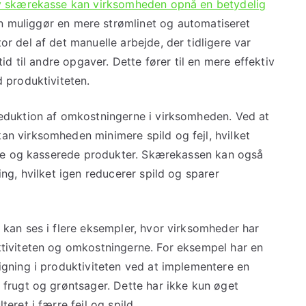
iv skærekasse kan virksomheden opnå en betydelig
 muliggør en mere strømlinet og automatiseret
 del af det manuelle arbejde, der tidligere var
id til andre opgaver. Dette fører til en mere effektiv
 produktiviteten.
eduktion af omkostningerne i virksomheden. Ved at
n virksomheden minimere spild og fejl, hvilket
ejde og kasserede produkter. Skærekassen kan også
ng, hvilket igen reducerer spild og sparer
kan ses i flere eksempler, hvor virksomheder har
tiviteten og omkostningerne. For eksempel har en
gning i produktiviteten ved at implementere en
frugt og grøntsager. Dette har ikke kun øget
eret i færre fejl og spild.