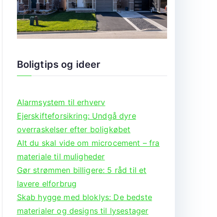
Boligtips og ideer
Alarmsystem til erhverv
Ejerskifteforsikring: Undgå dyre
overraskelser efter boligkøbet
Alt du skal vide om microcement – fra
materiale til muligheder
Gør strømmen billigere: 5 råd til et
lavere elforbrug
Skab hygge med bloklys: De bedste
materialer og designs til lysestager