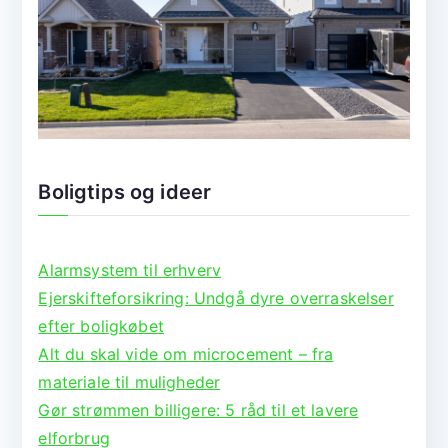
Boligtips og ideer
Alarmsystem til erhverv
Ejerskifteforsikring: Undgå dyre overraskelser
efter boligkøbet
Alt du skal vide om microcement – fra
materiale til muligheder
Gør strømmen billigere: 5 råd til et lavere
elforbrug