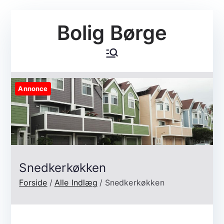
Videre
Bolig Børge
til
indhold
Annonce
Snedkerkøkken
Forside
Alle Indlæg
Snedkerkøkken