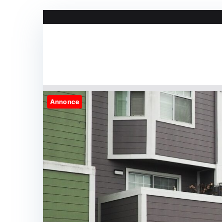
Videre
til
indhold
Annonce