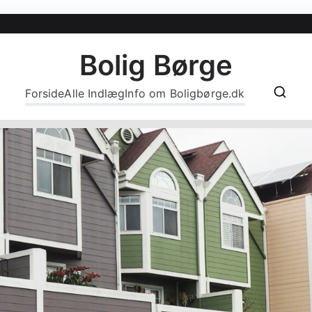
Bolig Børge
Forside
Alle Indlæg
Info om Boligbørge.dk