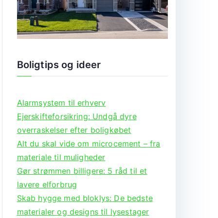
Boligtips og ideer
Alarmsystem til erhverv
Ejerskifteforsikring: Undgå dyre
overraskelser efter boligkøbet
Alt du skal vide om microcement – fra
materiale til muligheder
Gør strømmen billigere: 5 råd til et
lavere elforbrug
Skab hygge med bloklys: De bedste
materialer og designs til lysestager