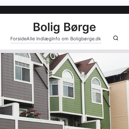
Bolig Børge
Forside
Alle Indlæg
Info om Boligbørge.dk