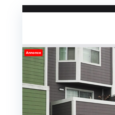
Videre
til
indhold
Annonce