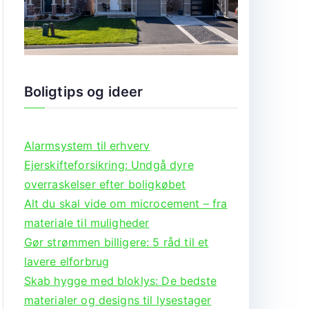
Boligtips og ideer
Alarmsystem til erhverv
Ejerskifteforsikring: Undgå dyre
overraskelser efter boligkøbet
Alt du skal vide om microcement – fra
materiale til muligheder
Gør strømmen billigere: 5 råd til et
lavere elforbrug
Skab hygge med bloklys: De bedste
materialer og designs til lysestager