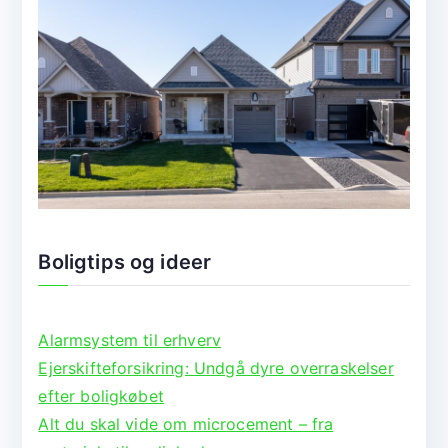
Boligtips og ideer
Alarmsystem til erhverv
Ejerskifteforsikring: Undgå dyre overraskelser
efter boligkøbet
Alt du skal vide om microcement – fra