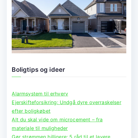
Boligtips og ideer
Alarmsystem til erhverv
Ejerskifteforsikring: Undgå dyre overraskelser
efter boligkøbet
Alt du skal vide om microcement – fra
materiale til muligheder
Gør strømmen billigere: 5 råd til et lavere