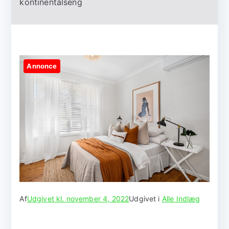
kontinentalseng
Annonce
Af
Udgivet kl.
november 4, 2022
Udgivet i
Alle Indlæg