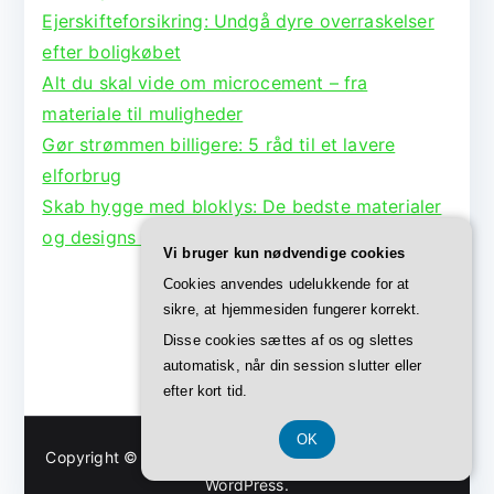
Ejerskifteforsikring: Undgå dyre overraskelser
efter boligkøbet
Alt du skal vide om microcement – fra
materiale til muligheder
Gør strømmen billigere: 5 råd til et lavere
elforbrug
Skab hygge med bloklys: De bedste materialer
og designs til lysestager
Vi bruger kun nødvendige cookies
Cookies anvendes udelukkende for at
sikre, at hjemmesiden fungerer korrekt.
Disse cookies sættes af os og slettes
automatisk, når din session slutter eller
efter kort tid.
OK
Copyright © 2026
Bolig Børge
. Powered by
Zakra
and
WordPress
.