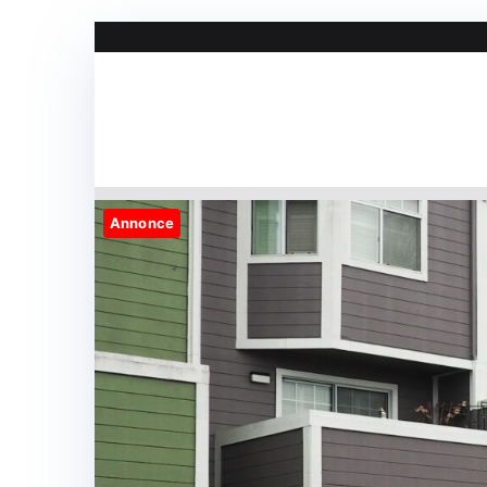
Videre
til
indhold
Annonce