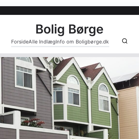
Bolig Børge
Forside
Alle Indlæg
Info om Boligbørge.dk