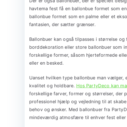
Der er også ballonbuer, der er specielt desig
havtema fest få en ballonbue formet som en bø
ballonbue formet som en palme eller et ekso
fantasien, der sætter grænser.
Ballonbuer kan også tilpasses i størrelse o
borddekoration eller store ballonbuer som 
forskellige former, såsom hjerteformede ell
eller en besked.
Uanset hvilken type ballonbue man vælger, er 
kvalitet og holdbare.
Hos PartyDeco kan ma
forskellige farver, former og størrelser, der
professionel hjælp og vejledning til at skab
behov og ønsker. Med ballonbuer fra PartyD
mindeværdig atmosfære til enhver fest eller