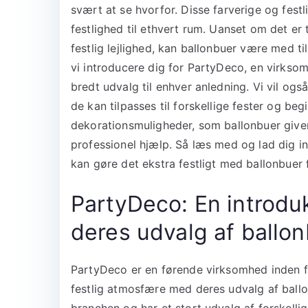
svært at se hvorfor. Disse farverige og festli
festlighed til ethvert rum. Uanset om det er 
festlig lejlighed, kan ballonbuer være med til
vi introducere dig for PartyDeco, en virksomh
bredt udvalg til enhver anledning. Vi vil ogs
de kan tilpasses til forskellige fester og be
dekorationsmuligheder, som ballonbuer giver,
professionel hjælp. Så læs med og lad dig ins
kan gøre det ekstra festligt med ballonbuer
PartyDeco: En introdu
deres udvalg af ballo
PartyDeco er en førende virksomhed inden fo
festlig atmosfære med deres udvalg af ball
branchen og har et stort udvalg af forskellig