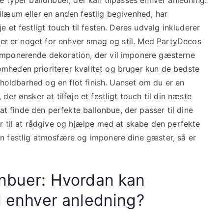
ilæum eller en anden festlig begivenhed, har
e et festligt touch til festen. Deres udvalg inkluderer
å der er noget for enhver smag og stil. Med PartyDecos
 imponerende dekoration, der vil imponere gæsterne
mheden prioriterer kvalitet og bruger kun de bedste
er holdbarhed og en flot finish. Uanset om du er en
der ønsker at tilføje et festligt touch til din næste
 finde den perfekte ballonbue, der passer til dine
ar til at rådgive og hjælpe med at skabe den perfekte
en festlig atmosfære og imponere dine gæster, så er
onbuer: Hvordan kan
il enhver anledning?