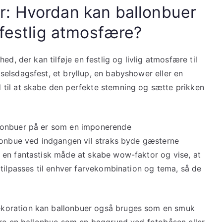
r: Hvordan kan ballonbuer
 festlig atmosfære?
ed, der kan tilføje en festlig og livlig atmosfære til
elsdagsfest, et bryllup, en babyshower eller en
til at skabe den perfekte stemning og sætte prikken
lonbuer på er som en imponerende
llonbue ved indgangen vil straks byde gæsterne
 en fantastisk måde at skabe wow-faktor og vise, at
tilpasses til enhver farvekombination og tema, så de
koration kan ballonbuer også bruges som en smuk
ere en ballonbue som en baggrund ved fotobåsen eller