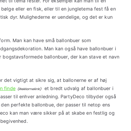
net til tema fester. For eksempel kan man til en
lge eller en fisk, eller til en jungletema fest få en
tisk dyr. Mulighederne er uendelige, og det er kun
g form. Man kan have små ballonbuer som
indgangsdekoration. Man kan også have ballonbuer i
er bogstavsformede ballonbuer, der kan stave et navn
det vigtigt at sikre sig, at ballonerne er af høj
n finde
et bredt udvalg af ballonbuer i
 passer til enhver anledning. PartyDeco tilbyder også
e den perfekte ballonbue, der passer til netop ens
eco kan man være sikker på at skabe en festlig og
 begivenhed.