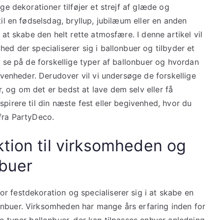
ge dekorationer tilføjer et strejf af glæde og
til en fødselsdag, bryllup, jubilæum eller en anden
 at skabe den helt rette atmosfære. I denne artikel vil
ed der specialiserer sig i ballonbuer og tilbyder et
å se på de forskellige typer af ballonbuer og hvordan
givenheder. Derudover vil vi undersøge de forskellige
 og om det er bedst at lave dem selv eller få
pirere til din næste fest eller begivenhed, hvor du
 fra PartyDeco.
ktion til virksomheden og
nbuer
r festdekoration og specialiserer sig i at skabe en
onbuer. Virksomheden har mange års erfaring inden for
e typer ballonbuer, der kan tilpasses enhver anledning.