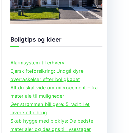
Boligtips og ideer
Alarmsystem til erhverv
Ejerskifteforsikring: Undgå dyre
overraskelser efter boligkøbet
Alt du skal vide om microcement – fra
materiale til muligheder
Gør strømmen billigere: 5 råd til et
lavere elforbrug
Skab hygge med bloklys: De bedste
materialer og designs til lysestager