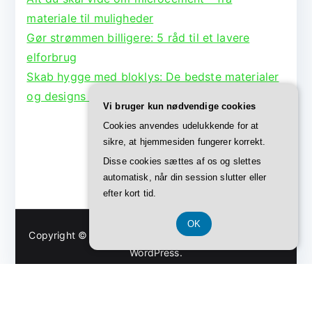
materiale til muligheder
Gør strømmen billigere: 5 råd til et lavere
elforbrug
Skab hygge med bloklys: De bedste materialer
og designs til lysestager
Vi bruger kun nødvendige cookies
Cookies anvendes udelukkende for at
sikre, at hjemmesiden fungerer korrekt.
Disse cookies sættes af os og slettes
automatisk, når din session slutter eller
efter kort tid.
OK
Copyright © 2026
Bolig Børge
. Powered by
Zakra
and
WordPress
.
CVR-Nummer DK37407739