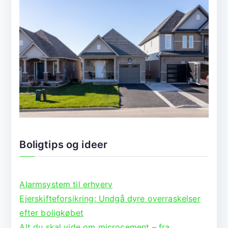
Boligtips og ideer
Alarmsystem til erhverv
Ejerskifteforsikring: Undgå dyre overraskelser
efter boligkøbet
Alt du skal vide om microcement – fra