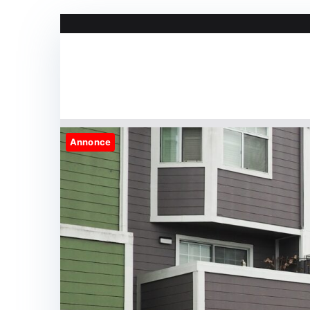
Videre
til
indhold
Annonce