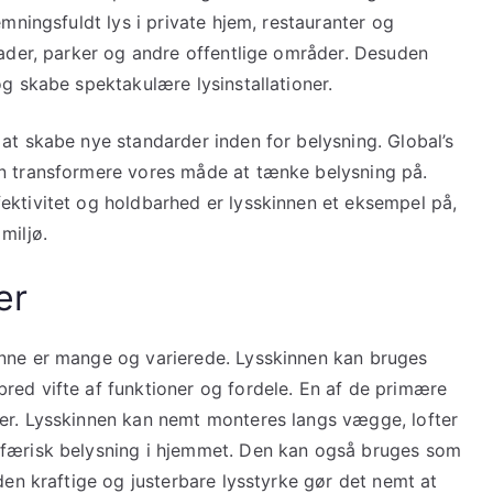
emningsfuldt lys i private hjem, restauranter og
gader, parker og andre offentlige områder. Desuden
og skabe spektakulære lysinstallationer.
at skabe nye standarder inden for belysning. Global’s
an transformere vores måde at tænke belysning på.
ektivitet og holdbarhed er lysskinnen et eksempel på,
miljø.
er
inne er mange og varierede. Lysskinnen kan bruges
red vifte af funktioner og fordele. En af de primære
er. Lysskinnen kan nemt monteres langs vægge, lofter
sfærisk belysning i hjemmet. Den kan også bruges som
den kraftige og justerbare lysstyrke gør det nemt at