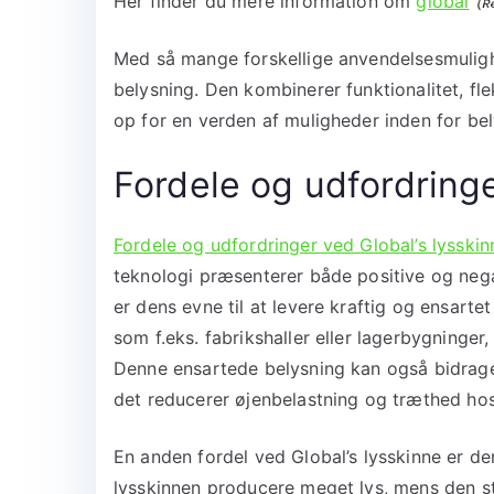
Her finder du mere information om
global
Med så mange forskellige anvendelsesmuligh
belysning. Den kombinerer funktionalitet, fl
op for en verden af muligheder inden for bel
Fordele og udfordring
Fordele og udfordringer ved Global’s lysskinn
teknologi præsenterer både positive og nega
er dens evne til at levere kraftig og ensartet
som f.eks. fabrikshaller eller lagerbygninger
Denne ensartede belysning kan også bidrage 
det reducerer øjenbelastning og træthed ho
En anden fordel ved Global’s lysskinne er de
lysskinnen producere meget lys, mens den s