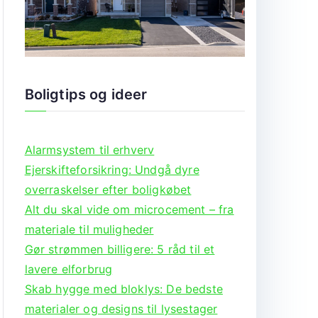
Boligtips og ideer
Alarmsystem til erhverv
Ejerskifteforsikring: Undgå dyre
overraskelser efter boligkøbet
Alt du skal vide om microcement – fra
materiale til muligheder
Gør strømmen billigere: 5 råd til et
lavere elforbrug
Skab hygge med bloklys: De bedste
materialer og designs til lysestager