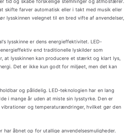
ver tid og skabe forskellige stemninger og atmosfærer.
t skifte farver automatisk eller i takt med musik eller
ør lysskinnen velegnet til en bred vifte af anvendelser,
l’s lysskinne er dens energieffektivitet. LED-
energieffektiv end traditionelle lyskilder som
 at lysskinnen kan producere et stærkt og klart lys,
rgi. Det er ikke kun godt for miljøet, men det kan
holdbar og pålidelig. LED-teknologien har en lang
olde i mange år uden at miste sin lysstyrke. Den er
vibrationer og temperaturændringer, hvilket gør den
er har åbnet op for utallige anvendelsesmuligheder.