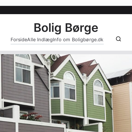
Bolig Børge
Forside
Alle Indlæg
Info om Boligbørge.dk