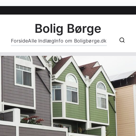
Bolig Børge
Forside
Alle Indlæg
Info om Boligbørge.dk