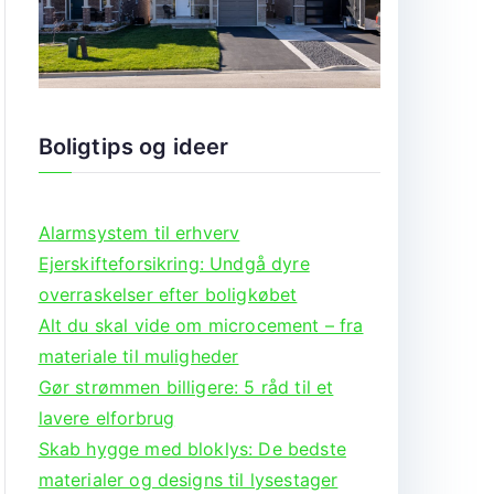
Boligtips og ideer
Alarmsystem til erhverv
Ejerskifteforsikring: Undgå dyre
overraskelser efter boligkøbet
Alt du skal vide om microcement – fra
materiale til muligheder
Gør strømmen billigere: 5 råd til et
lavere elforbrug
Skab hygge med bloklys: De bedste
materialer og designs til lysestager