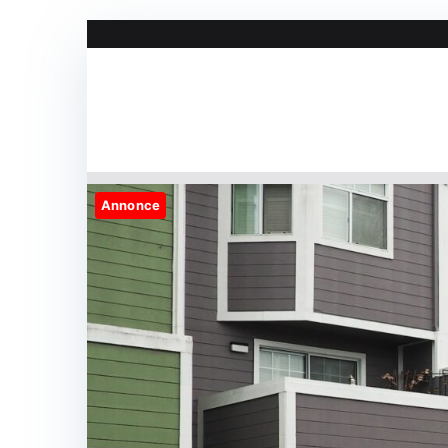
Videre
til
indhold
Annonce