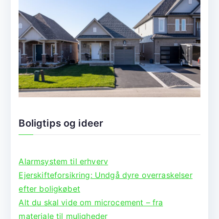
Boligtips og ideer
Alarmsystem til erhverv
Ejerskifteforsikring: Undgå dyre overraskelser
efter boligkøbet
Alt du skal vide om microcement – fra
materiale til muligheder