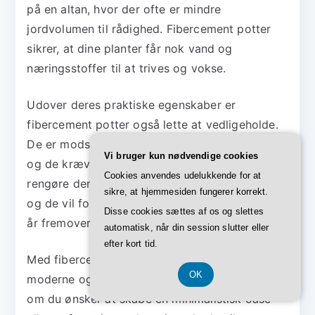
på en altan, hvor der ofte er mindre
jordvolumen til rådighed. Fibercement potter
sikrer, at dine planter får nok vand og
næringsstoffer til at trives og vokse.
Udover deres praktiske egenskaber er
fibercement potter også lette at vedligeholde.
De er modstandsdygtige over for vejr og vind,
Vi bruger kun nødvendige cookies
og de kræver minimal pleje. Du kan nemt
Cookies anvendes udelukkende for at
rengøre dem med en fugtig klud eller børste,
sikre, at hjemmesiden fungerer korrekt.
og de vil forblive smukke og elegante i mange
Disse cookies sættes af os og slettes
år fremover.
automatisk, når din session slutter eller
efter kort tid.
Med fibercement potter kan du skabe et
OK
moderne og urbant look på din altan. Uanset
om du ønsker at skabe en minimalistisk oase