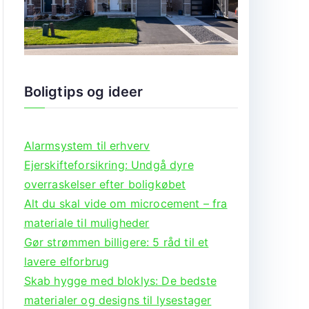
Boligtips og ideer
Alarmsystem til erhverv
Ejerskifteforsikring: Undgå dyre
overraskelser efter boligkøbet
Alt du skal vide om microcement – fra
materiale til muligheder
Gør strømmen billigere: 5 råd til et
lavere elforbrug
Skab hygge med bloklys: De bedste
materialer og designs til lysestager