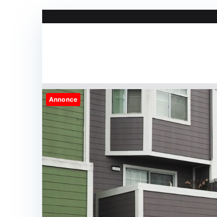
Videre
til
indhold
Annonce