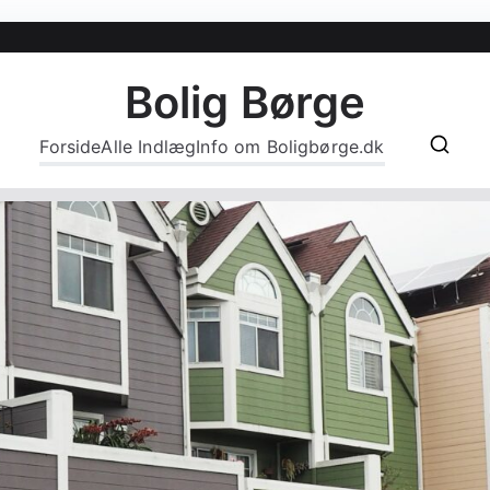
Bolig Børge
Forside
Alle Indlæg
Info om Boligbørge.dk