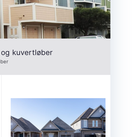
og kuvertløber
øber