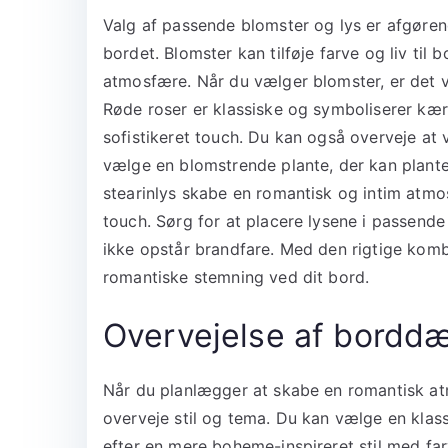
Valg af passende blomster og lys er afgøren
bordet. Blomster kan tilføje farve og liv til
atmosfære. Når du vælger blomster, er det v
Røde roser er klassiske og symboliserer kær
sofistikeret touch. Du kan også overveje at 
vælge en blomstrende plante, der kan plante
stearinlys skabe en romantisk og intim atm
touch. Sørg for at placere lysene i passende
ikke opstår brandfare. Med den rigtige komb
romantiske stemning ved dit bord.
Overvejelse af borddæ
Når du planlægger at skabe en romantisk at
overveje stil og tema. Du kan vælge en klass
efter en mere boheme-inspireret stil med fa