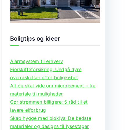
Boligtips og ideer
Alarmsystem til erhverv
Ejerskifteforsikring: Undgå dyre
overraskelser efter boligkøbet
Alt du skal vide om microcement – fra
materiale til muligheder
Gør strømmen billigere: 5 råd til et
lavere elforbrug
Skab hygge med bloklys: De bedste
materialer og designs til lysestager