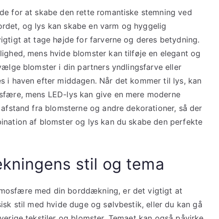
de for at skabe den rette romantiske stemning ved
 bordet, og lys kan skabe en varm og hyggelig
igtigt at tage højde for farverne og deres betydning.
lighed, mens hvide blomster kan tilføje en elegant og
vælge blomster i din partners yndlingsfarve eller
s i haven efter middagen. Når det kommer til lys, kan
osfære, mens LED-lys kan give en mere moderne
 afstand fra blomsterne og andre dekorationer, så der
ination af blomster og lys kan du skabe den perfekte
kningens stil og tema
mosfære med din borddækning, er det vigtigt at
isk stil med hvide duge og sølvbestik, eller du kan gå
rverige tekstiler og blomster. Temaet kan også påvirke