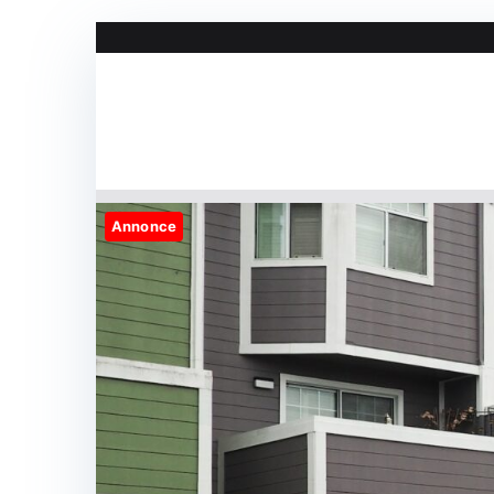
Videre
til
indhold
Annonce