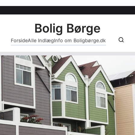
Bolig Børge
Forside
Alle Indlæg
Info om Boligbørge.dk