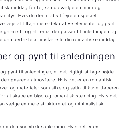
tisk middag for to, kan du vælge en intim og
inlys. Hvis du derimod vil fejre en speciel
erveje at tilføje mere dekorative elementer og pynt
ælge en stil og et tema, der passer til anledningen og
e den perfekte atmosfære til din romantiske middag.
ber og pynt til anledningen
og pynt til anledningen, er det vigtigt at tage højde
 den ønskede atmosfære. Hvis det er en romantisk
er og materialer som silke og satin til kuvertløberen
 for at skabe en blød og romantisk stemning. Hvis det
an vælge en mere struktureret og minimalistisk
n og den specifikke anledning. Hvis det er en