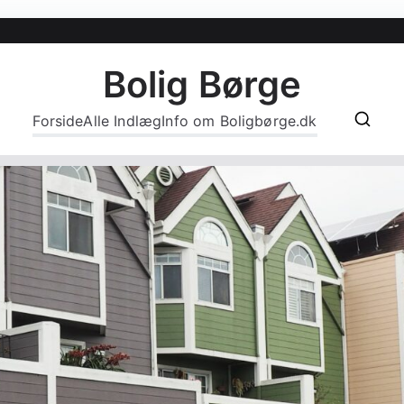
Bolig Børge
Forside
Alle Indlæg
Info om Boligbørge.dk