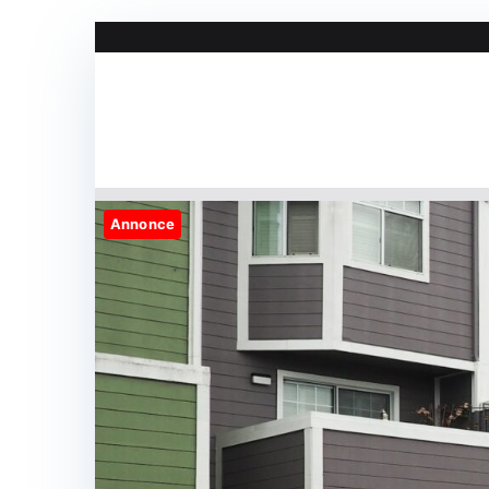
Videre
til
indhold
Annonce