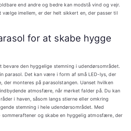
holdbare end andre og bedre kan modstå vind og vejr.
vælge imellem, er der helt sikkert en, der passer til
 parasol for at skabe hygge
at bevare den hyggelige stemning i udendørsområdet.
 din parasol. Det kan være i form af små LED-lys, der
pe, der monteres på parasolstangen. Uanset hvilken
g indbydende atmosfære, når mørket falder på. Du kan
områder i haven, såsom langs stierne eller omkring
ngende stemning i hele udendørsområdet. Med
nge sommeraftener og skabe en hyggelig atmosfære, der