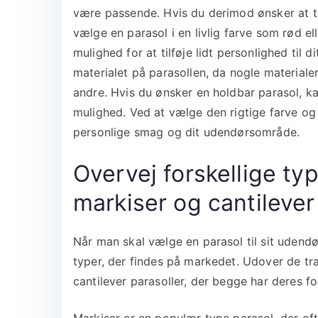
være passende. Hvis du derimod ønsker at til
vælge en parasol i en livlig farve som rød e
mulighed for at tilføje lidt personlighed til
materialet på parasollen, da nogle material
andre. Hvis du ønsker en holdbar parasol, 
mulighed. Ved at vælge den rigtige farve og s
personlige smag og dit udendørsområde.
Overvej forskellige ty
markiser og cantilever
Når man skal vælge en parasol til sit udendø
typer, der findes på markedet. Udover de tr
cantilever parasoller, der begge har deres f
Markiser er en populær type parasol, der oft