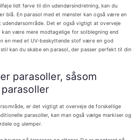
føje lidt farve til din udendørsindretning, kan du
ller blå. En parasol med et mønster kan også være en
 dit udendørsområde. Det er også vigtigt at overveje
er kan være mere modtagelige for solblegning end
kan en med et UV-beskyttende stof være en god
til kan du skabe en parasol, der passer perfekt til din
per parasoller, såsom
 parasoller
rsområde, er det vigtigt at overveje de forskellige
aditionelle parasoller, kan man også vælge markiser og
ordele og ulemper.
e bruges på terrasser og altaner. De er monteret på