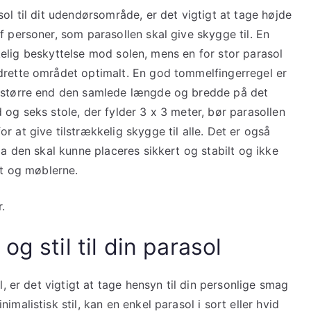
ol til dit udendørsområde, er det vigtigt at tage højde
f personer, som parasollen skal give skygge til. En
rækkelig beskyttelse mod solen, mens en for stor parasol
drette området optimalt. En god tommelfingerregel er
r større end den samlede længde og bredde på det
 og seks stole, der fylder 3 x 3 meter, bør parasollen
 at give tilstrækkelig skygge til alle. Det er også
da den skal kunne placeres sikkert og stabilt og ikke
et og møblerne.
.
og stil til din parasol
l, er det vigtigt at tage hensyn til din personlige smag
malistisk stil, kan en enkel parasol i sort eller hvid