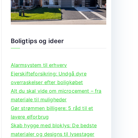
Boligtips og ideer
Alarmsystem til erhverv
Ejerskifteforsikring: Undgå dyre
overraskelser efter boligkøbet
Alt du skal vide om microcement – fra
materiale til muligheder
Gør strømmen billigere: 5 råd til et
lavere elforbrug
Skab hygge med bloklys: De bedste
materialer og designs til lysestager