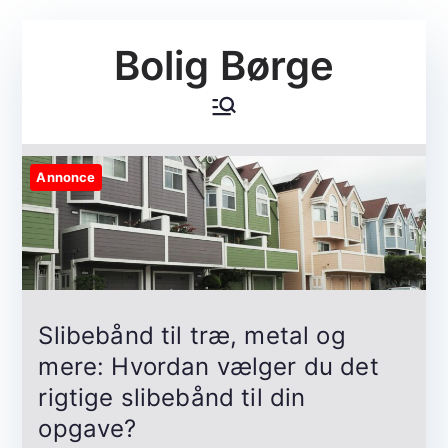
Videre
Bolig Børge
til
indhold
Annonce
Slibebånd til træ, metal og
mere: Hvordan vælger du det
rigtige slibebånd til din
opgave?