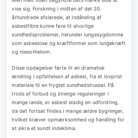
Men med tiden begyndte dets mørke side at
vise sig. Forskning i midten af det 20.
århundrede afslørede, at indånding af
asbestfibre kunne føre til alvorlige
sundhedsproblemer, herunder lungesygdomme
som asbestose og kræftformer som lungekræft
og mesotheliom.
Disse opdagelser førte til en dramatisk
ændring i opfattelsen af asbest, fra et lovprist
materiale til en frygtet sundhedstrussel. På
trods af forbud og strenge reguleringer i
mange lande, er asbest stadig en udfordring,
da det fortsat findes i mange ældre bygninger,
hvilket kræver opmærksomhed og handling for
at sikre et sundt indeklima.