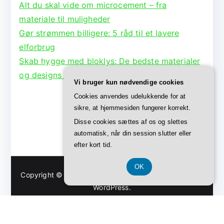
Alt du skal vide om microcement – fra
materiale til muligheder
Gør strømmen billigere: 5 råd til et lavere
elforbrug
Skab hygge med bloklys: De bedste materialer
og designs til lysestager
Vi bruger kun nødvendige cookies
Cookies anvendes udelukkende for at
sikre, at hjemmesiden fungerer korrekt.
Disse cookies sættes af os og slettes
automatisk, når din session slutter eller
efter kort tid.
OK
Copyright © 2026
Bolig Børge
. Powered by
Zakra
and
WordPress
.
CVR-Nummer DK37407739