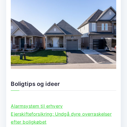
Boligtips og ideer
Alarmsystem til erhverv
Ejerskifteforsikring: Undgå dyre overraskelser
efter boligkøbet