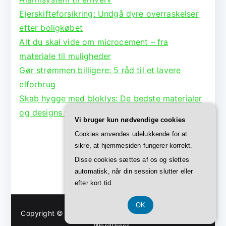
Ejerskifteforsikring: Undgå dyre overraskelser
efter boligkøbet
Alt du skal vide om microcement – fra
materiale til muligheder
Gør strømmen billigere: 5 råd til et lavere
elforbrug
Skab hygge med bloklys: De bedste materialer
og designs til lysestager
Vi bruger kun nødvendige cookies
Cookies anvendes udelukkende for at
sikre, at hjemmesiden fungerer korrekt.
Disse cookies sættes af os og slettes
automatisk, når din session slutter eller
efter kort tid.
OK
Copyright © 2026
Bolig Børge
. Powered by
Zakra
and
WordPress
.