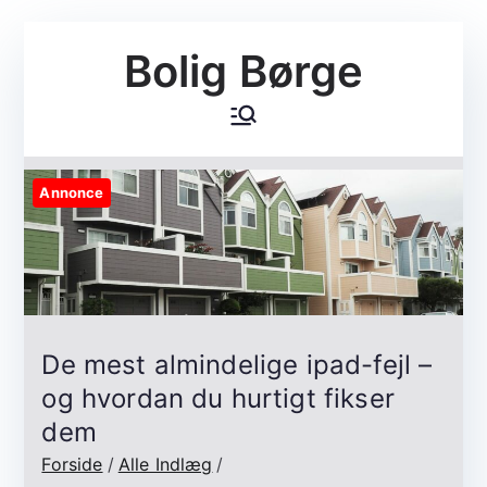
Videre
Bolig Børge
til
indhold
Annonce
De mest almindelige ipad-fejl –
og hvordan du hurtigt fikser
dem
Forside
Alle Indlæg