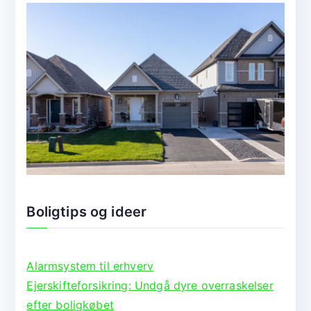
Boligtips og ideer
Alarmsystem til erhverv
Ejerskifteforsikring: Undgå dyre overraskelser
efter boligkøbet