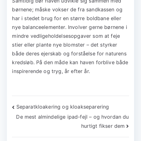
Samtidig bør haven udvikle sig sammen med
børnene; måske vokser de fra sandkassen og
har i stedet brug for en større boldbane eller
nye balanceelementer. Involver gerne børnene i
mindre vedligeholdelsesopgaver som at feje
stier eller plante nye blomster – det styrker
både deres ejerskab og forståelse for naturens
kredsløb. På den måde kan haven forblive både
inspirerende og tryg, år efter år.
Indlægsnavigation
Separatkloakering og kloakseparering
De mest almindelige ipad-fejl – og hvordan du
hurtigt fikser dem