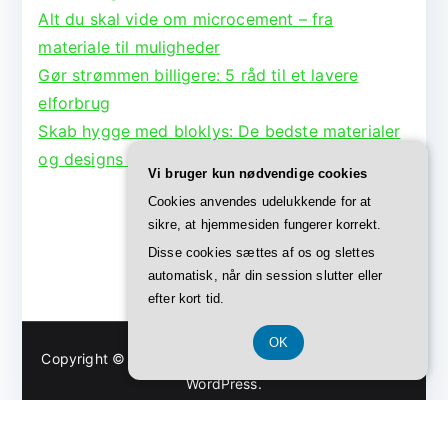
Alt du skal vide om microcement – fra
materiale til muligheder
Gør strømmen billigere: 5 råd til et lavere
elforbrug
Skab hygge med bloklys: De bedste materialer
og designs til lysestager
Vi bruger kun nødvendige cookies
Cookies anvendes udelukkende for at
sikre, at hjemmesiden fungerer korrekt.
Disse cookies sættes af os og slettes
automatisk, når din session slutter eller
efter kort tid.
OK
Copyright © 2026
Bolig Børge
. Powered by
Zakra
and
WordPress
.