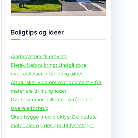
Boligtips og ideer
Alarmsystem til erhverv
Ejerskifteforsikring: Undgå dyre
overraskelser efter boligkøbet
Alt du skal vide om microcement – fra
materiale til muligheder
Gør strømmen billigere: 5 råd til et
lavere elforbrug
Skab hygge med bloklys: De bedste
materialer og designs til lysestager