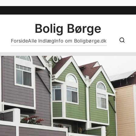
Bolig Børge
Forside
Alle Indlæg
Info om Boligbørge.dk