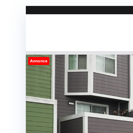
Videre
til
indhold
Annonce