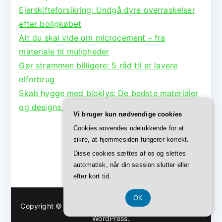
Ejerskifteforsikring: Undgå dyre overraskelser
efter boligkøbet
Alt du skal vide om microcement – fra
materiale til muligheder
Gør strømmen billigere: 5 råd til et lavere
elforbrug
Skab hygge med bloklys: De bedste materialer
og designs til lysestager
Vi bruger kun nødvendige cookies
Cookies anvendes udelukkende for at
sikre, at hjemmesiden fungerer korrekt.
Disse cookies sættes af os og slettes
automatisk, når din session slutter eller
efter kort tid.
OK
Copyright © 2026
Bolig Børge
. Powered by
Zakra
and
WordPress
.