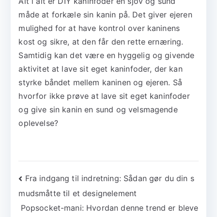
Alt i alt er DIY kaninfoder en sjov og sund
måde at forkæle sin kanin på. Det giver ejeren
mulighed for at have kontrol over kaninens
kost og sikre, at den får den rette ernæring.
Samtidig kan det være en hyggelig og givende
aktivitet at lave sit eget kaninfoder, der kan
styrke båndet mellem kaninen og ejeren. Så
hvorfor ikke prøve at lave sit eget kaninfoder
og give sin kanin en sund og velsmagende
oplevelse?
Indlægsnavigation
Fra indgang til indretning: Sådan gør du din s
mudsmåtte til et designelement
Popsocket-mani: Hvordan denne trend er bleve