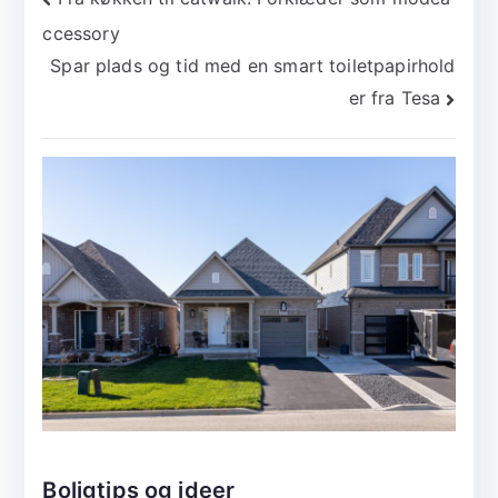
Indlægsnavigation
ccessory
Spar plads og tid med en smart toiletpapirhold
er fra Tesa
Boligtips og ideer