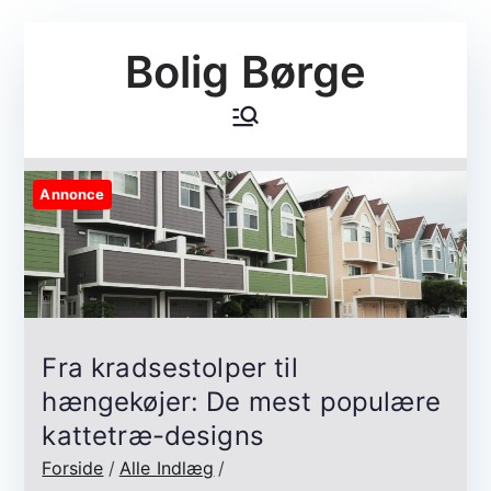
Videre
Bolig Børge
til
indhold
Annonce
Fra kradsestolper til
hængekøjer: De mest populære
kattetræ-designs
Forside
Alle Indlæg