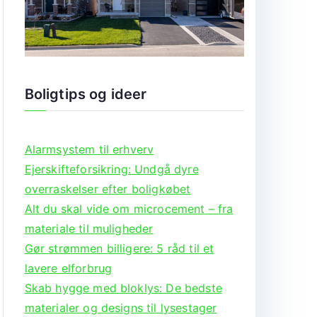
Boligtips og ideer
Alarmsystem til erhverv
Ejerskifteforsikring: Undgå dyre
overraskelser efter boligkøbet
Alt du skal vide om microcement – fra
materiale til muligheder
Gør strømmen billigere: 5 råd til et
lavere elforbrug
Skab hygge med bloklys: De bedste
materialer og designs til lysestager