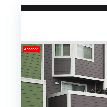
Videre
til
indhold
Annonce