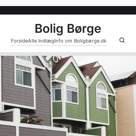
Bolig Børge
Forside
Alle Indlæg
Info om Boligbørge.dk